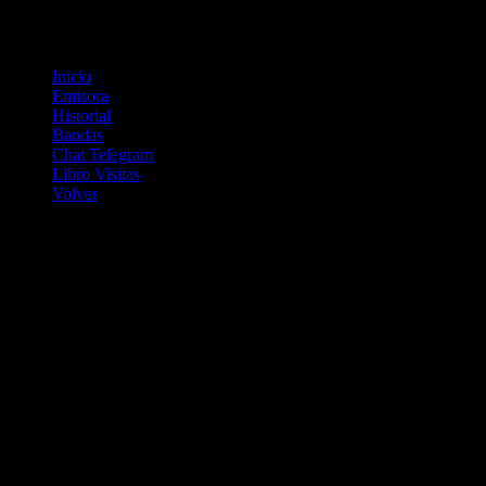
Men� principal
Inicio
Emisora
Historial
Bandas
Chat Telegram
Libro Visitas
Volver
Conectar con:
En Linea
Tenemos 3 visitantes y ningun miembro en Línea